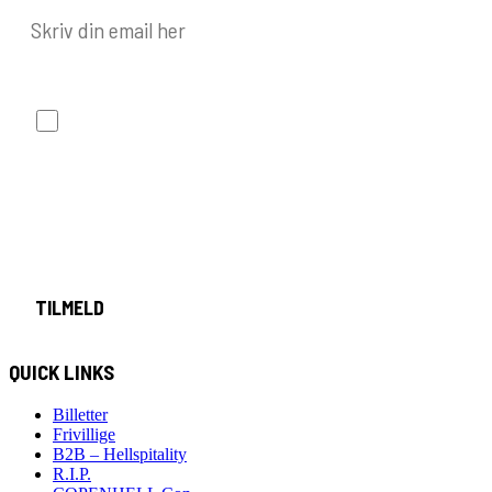
E-mail
Jeg ønsker at modtage nyheder og tilbud, og
jeg godkender, at mine data behandles i
overensstemmelse med COPENHELLs
privatlivspolitk.
TILMELD
QUICK LINKS
Billetter
Frivillige
B2B – Hellspitality
R.I.P.