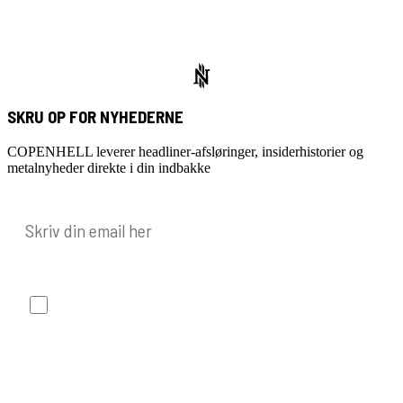
SKRU OP FOR NYHEDERNE
COPENHELL leverer headliner-afsløringer, insiderhistorier og
metalnyheder direkte i din indbakke
E-mail
Jeg ønsker at modtage nyheder og tilbud, og
jeg godkender, at mine data behandles i
overensstemmelse med COPENHELLs
privatlivspolitk.