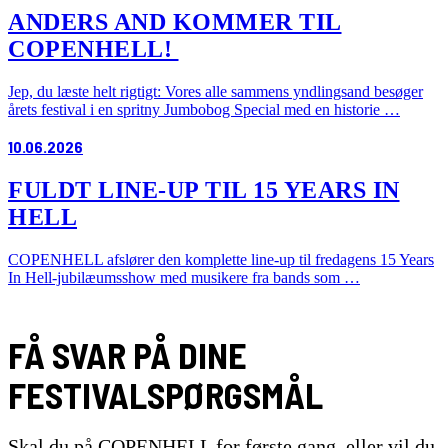
ANDERS AND KOMMER TIL
COPENHELL!
Jep, du læste helt rigtigt: Vores alle sammens yndlingsand besøger
årets festival i en spritny Jumbobog Special med en historie …
10.06.2026
FULDT LINE-UP TIL 15 YEARS IN
HELL
COPENHELL afslører den komplette line-up til fredagens 15 Years
In Hell-jubilæumsshow med musikere fra bands som …
FÅ SVAR PÅ DINE
FESTIVALSPØRGSMÅL
Skal du på COPENHELL for første gang, eller vil du